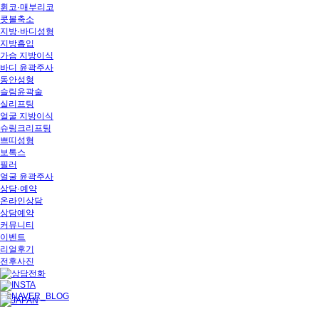
휜코·매부리코
콧볼축소
지방·바디성형
지방흡입
가슴 지방이식
바디 윤곽주사
동안성형
슬림윤곽술
실리프팅
얼굴 지방이식
슈링크리프팅
쁘띠성형
보톡스
필러
얼굴 윤곽주사
상담·예약
온라인상담
상담예약
커뮤니티
이벤트
리얼후기
전후사진