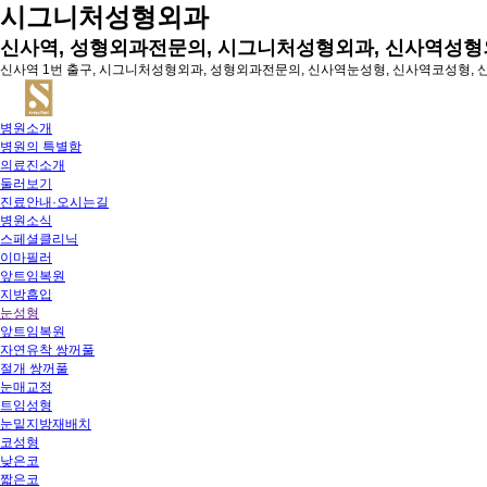
시그니처성형외과
신사역, 성형외과전문의, 시그니처성형외과, 신사역성형
신사역 1번 출구, 시그니처성형외과, 성형외과전문의, 신사역눈성형, 신사역코성형,
병원소개
병원의 특별함
의료진소개
둘러보기
진료안내·오시는길
병원소식
스페셜클리닉
이마필러
앞트임복원
지방흡입
눈성형
앞트임복원
자연유착 쌍꺼풀
절개 쌍꺼풀
눈매교정
트임성형
눈밑지방재배치
코성형
낮은코
짧은코